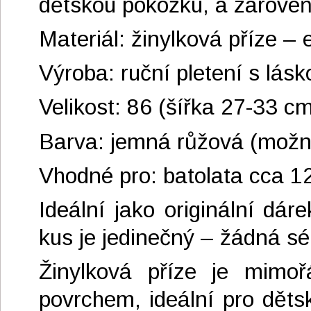
dětskou pokožku, a zároveň 
Materiál: žinylková příze 
Výroba: ruční pletení s lásk
Velikost: 86 (šířka 27-33 c
Barva: jemná růžová (možno
Vhodné pro: batolata cca 
Ideální jako originální dá
kus je jedinečný – žádná sér
Žinylková příze je mimo
povrchem, ideální pro děts