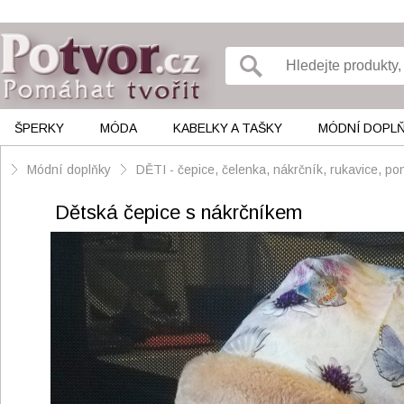
ŠPERKY
MÓDA
KABELKY A TAŠKY
MÓDNÍ DOPL
Módní doplňky
DĚTI - čepice, čelenka, nákrčník, rukavice, po
Dětská čepice s nákrčníkem