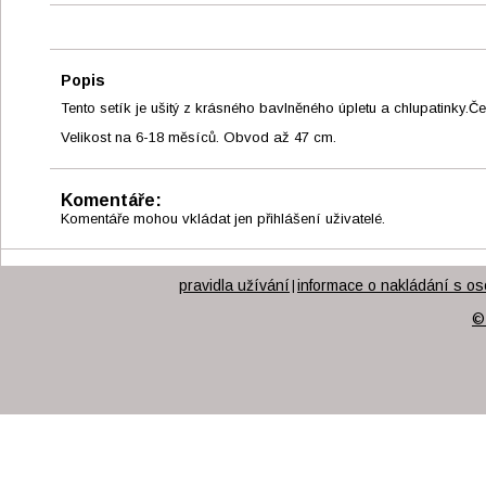
Popis
Tento setík je ušitý z krásného bavlněného úpletu a chlupatinky.Č
Velikost na 6-18 měsíců. Obvod až 47 cm.
Komentáře:
Komentáře mohou vkládat jen přihlášení uživatelé.
pravidla užívání
informace o nakládání s os
|
©