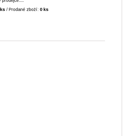
prodejce....
 ks
/
Prodané zboží:
0 ks