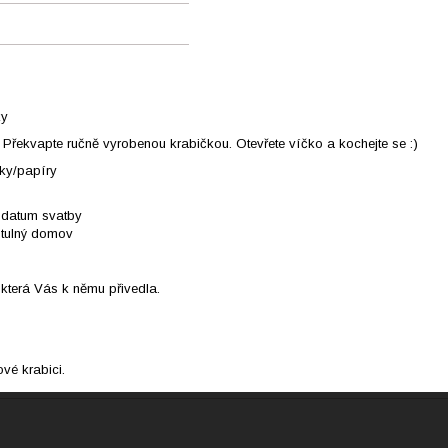
ky
řekvapte ručně vyrobenou krabičkou. Otevřete víčko a kochejte se :)
tky/papíry
 datum svatby
 útulný domov
 která Vás k němu přivedla.
vé krabici.