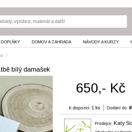
 DOPLŇKY
DOMOV A ZAHRADA
NÁVODY A KURZY
ka
atbě bílý damašek
650,- Kč
1 ks
i
K dispozici:
Dodání do:
Katy Sc
Prodejce: