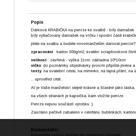
Popis
Dárková KRABIČKA na peníze ke svatbě - bílý damašek
bílý vytlačovaný damašek na víčku i spodní části krabič
jdete na svatbu a budete novomanželům darovat peníze? P
zpracování
: karton 300g/m2, kvalitní scrapbookové čtvr
velikost
: zavřená - výška 11cm, základna 10*10cm
víčko
: do poznámky objednávky prosím připište jména a
texty
: na svatební cestu, na miminko, na tajná přání, na
... uprostřed citát ..
Ať je Vaše manželství stejně krásné a šťastné jako láska,
na všech stranách je kapsička, kam vložíte peníze
Peníze nejsou součástí výrobku :)
Zasíláno pečlivě zabaleno v celofánu, bublinkách, kartono
Komentáře:
Komentáře mohou vkládat jen přihlášení uživatelé.