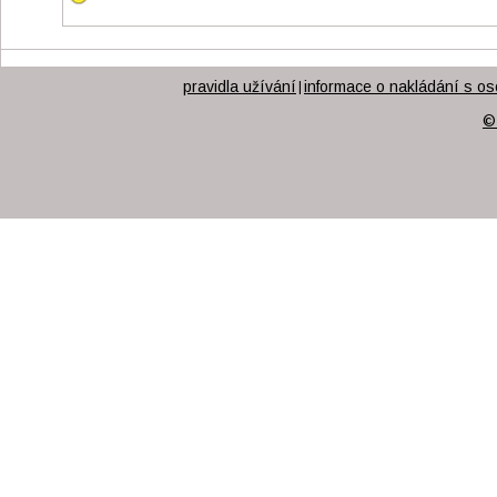
pravidla užívání
informace o nakládání s os
|
©