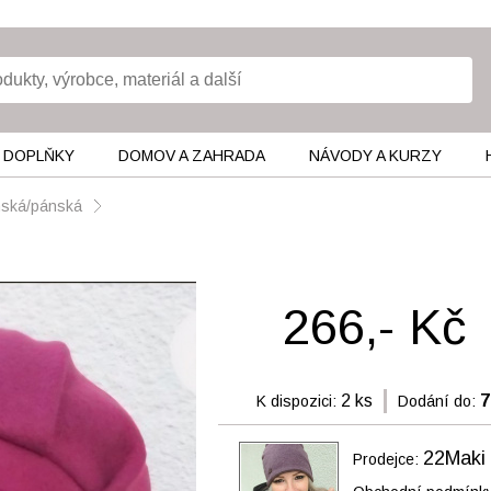
 DOPLŇKY
DOMOV A ZAHRADA
NÁVODY A KURZY
ámská/pánská
266,- Kč
2 ks
7
K dispozici:
Dodání do:
22Maki
Prodejce: