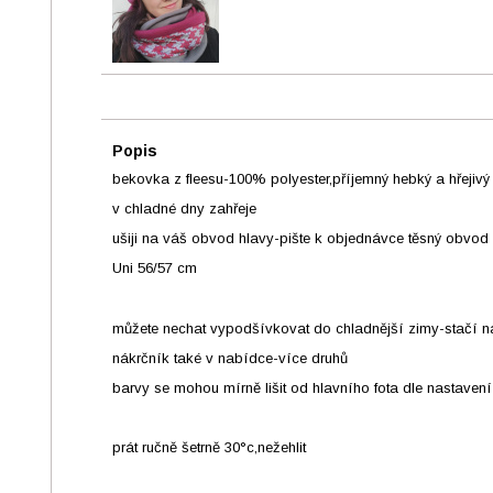
Popis
bekovka z fleesu-100% polyester,příjemný hebký a hřejivý 
v chladné dny zahřeje
ušiji na váš obvod hlavy-pište k objednávce těsný obvod
Uni 56/57 cm
můžete nechat vypodšívkovat do chladnější zimy-stačí n
nákrčník také v nabídce-více druhů
barvy se mohou mírně lišit od hlavního fota dle nastavení
prát ručně šetrně 30°c,nežehlit