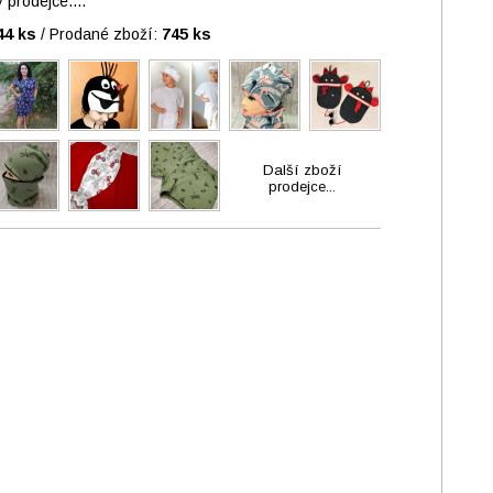
prodejce....
44 ks
/
Prodané zboží:
745 ks
Další zboží
prodejce...