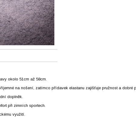
hlavy okolo 51cm až 58cm.
íjemné na nošení, zatímco přídavek elastanu zajišťuje pružnost a dobré př
ódní doplněk.
fort při zimních sportech.
ckému využití.