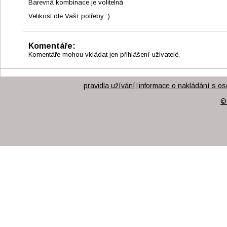
Barevná kombinace je volitelná
Velikost dle Vaší potřeby :)
Komentáře:
Komentáře mohou vkládat jen přihlášení uživatelé.
pravidla užívání
informace o nakládání s os
|
©