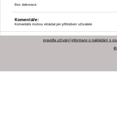
Bez dekorace.
Komentáře:
Komentáře mohou vkládat jen přihlášení uživatelé.
pravidla užívání
informace o nakládání s os
|
©