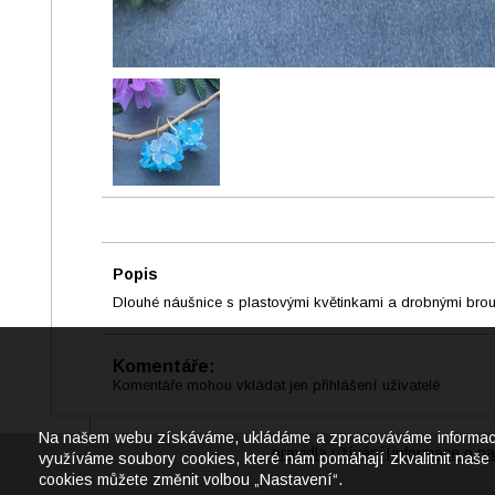
Popis
Dlouhé náušnice s plastovými květinkami a drobnými bro
Komentáře:
Komentáře mohou vkládat jen přihlášení uživatelé.
Na našem webu získáváme, ukládáme a zpracováváme informace o j
pravidla užívání
informace o na
|
využíváme soubory cookies, které nám pomáhají zkvalitnit naše 
cookies můžete změnit volbou „Nastavení“.