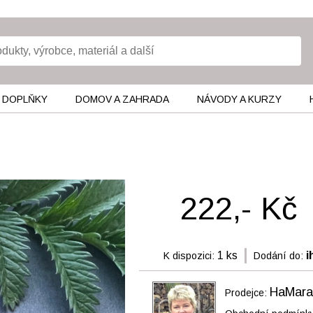
 DOPLŇKY
DOMOV A ZAHRADA
NÁVODY A KURZY
222,- Kč
1 ks
i
K dispozici:
Dodání do:
HaMara
Prodejce: