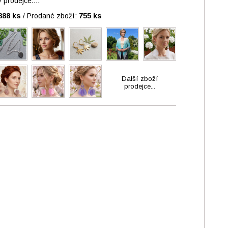
prodejce....
888 ks
/
Prodané zboží:
755 ks
Další zboží
prodejce...