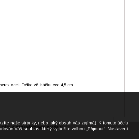
rez oceli. Délka vč. háčku cca 4,5 cm.
ázíte naše stránky, nebo jaký obsah vás zajímá). K tomuto účelu
e nám
o nás
nápověda
prodejci
|
|
|
dován Váš souhlas, který vyjádříte volbou „Přijmout“. Nastavení