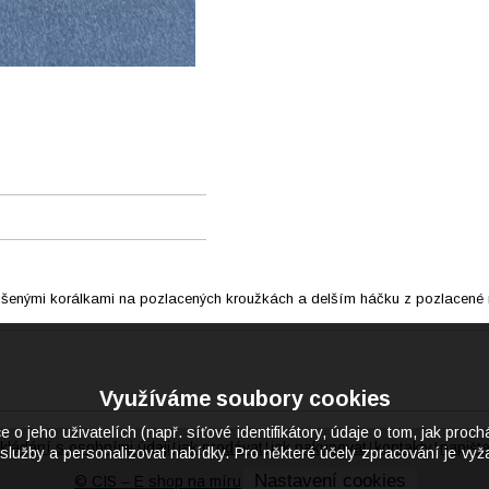
ušenými korálkami na pozlacených kroužkách a delším háčku z pozlacené ne
Využíváme soubory cookies
eho uživatelích (např. síťové identifikátory, údaje o tom, jak proch
kládání s osobními údaji
jak prodávat
jak nakupovat
kontakty
napišt
|
|
|
|
služby a personalizovat nabídky. Pro některé účely zpracování je vyža
Nastavení cookies
© CIS – E shop na míru