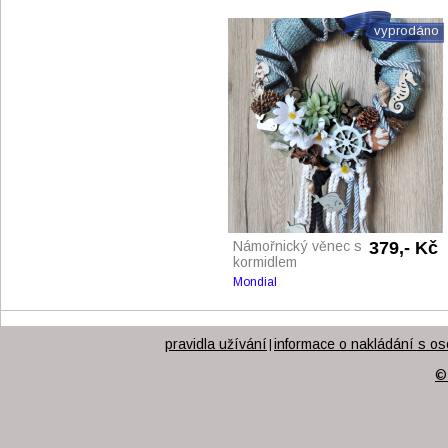
vyprodáno
Námořnický věnec s
379,- Kč
kormidlem
Mondial
pravidla užívání
informace o nakládání s os
|
©