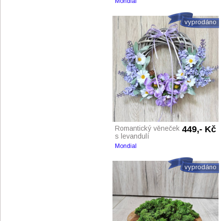
Mondial
vyprodáno
Romantický věneček
449,- Kč
s levandulí
Mondial
vyprodáno