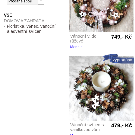
VŠE
DOMOV A ZAHRADA
Floristika, věnec, vánoční
a adventní svícen
Vánoční v. do
749,- Kč
růžové
Mondial
vyprodáno
Vánoční svícen s
479,- Kč
vanilkovou vůní