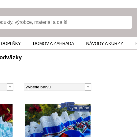
 DOPLŇKY
DOMOV A ZAHRADA
NÁVODY A KURZY
odväzky
vyprodáno