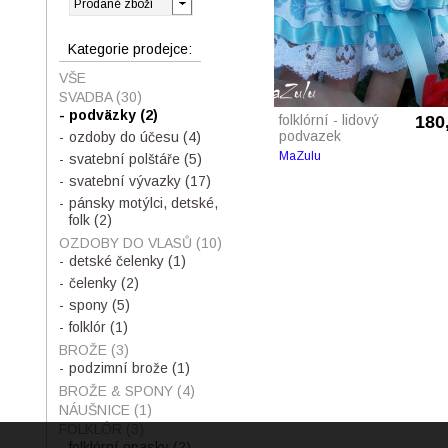
Kategorie prodejce:
VŠE
SVADBA
(30)
podväzky
(2)
folklórní - lidový
180
podvazek
ozdoby do účesu
(4)
MaZulu
svatební polštáře
(5)
svatební vývazky
(17)
pánsky motýlci, detské,
folk
(2)
OZDOBY DO VLASŮ
(10)
detské čelenky
(1)
čelenky
(2)
spony
(5)
folklór
(1)
BROŽE
(3)
podzimní brože
(1)
BROŽE & SPONY
(4)
NÁUŠNICE
(1)
FOLKLÓR
(3)
folklórní opasky
(2)