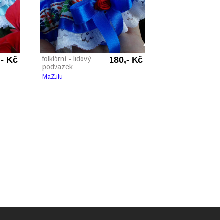
,- Kč
folklórní - lidový
180,- Kč
podvazek
MaZulu