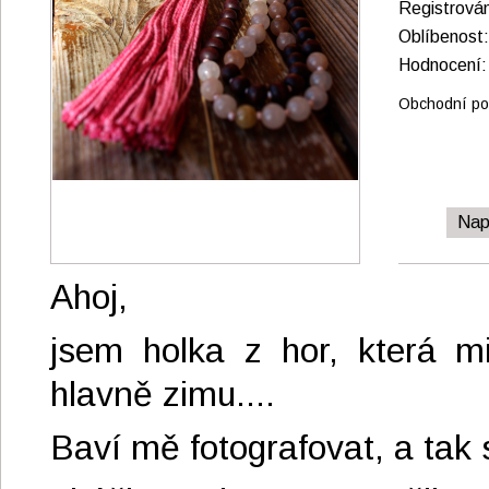
Registrová
Oblíbenos
Hodnocen
Obchodní pod
Nap
Ahoj,
jsem holka z hor, která mi
hlavně zimu....
Baví mě fotografovat, a tak 