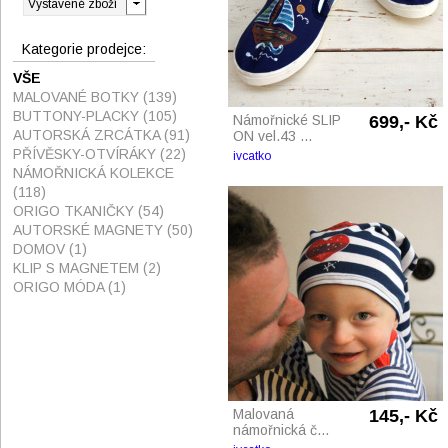
Kategorie prodejce:
VŠE
MALOVANÉ BOTKY
(139)
BUTTONY-PLACKY
(105)
Námořnické SLIP
699,- Kč
AUTORSKÁ ZRCÁTKA
(91)
ON vel.43 ...
PŘÍVĚSKY-OTVÍRÁKY
(22)
ivcatko
NÁMOŘNICKÁ KOLEKCE
(118)
ORIGO TKANIČKY
(54)
AUTORSKÉ MAGNETY
(50)
DOMOV
(1)
KLIP S MAGNETEM
(2)
ORIGO MÓDA
(1)
Malovaná
145,- Kč
námořnická č...