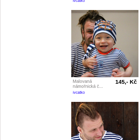
ivcatko
Malovaná
145,- Kč
námořnická č...
ivcatko