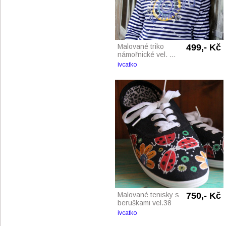
Malované triko
499,- Kč
námořnické vel. ...
ivcatko
Malované tenisky s
750,- Kč
beruškami vel.38
ivcatko