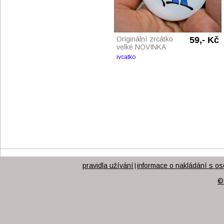
Originální zrcátko
59,- Kč
velké NOVINKA
ivcatko
pravidla užívání
informace o nakládání s os
|
©