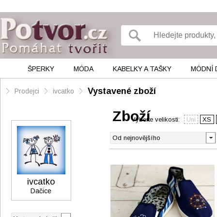
ŠPERKY
MÓDA
KABELKY A TAŠKY
MÓDNÍ 
Vystavené zboží
Prodejci
ivcatko
Zboží
Vyberte velikosti:
Uni
XS
ivcatko
Dačice