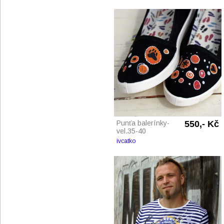
Punťa balerínky-
550,- Kč
vel.35-40
ivcatko