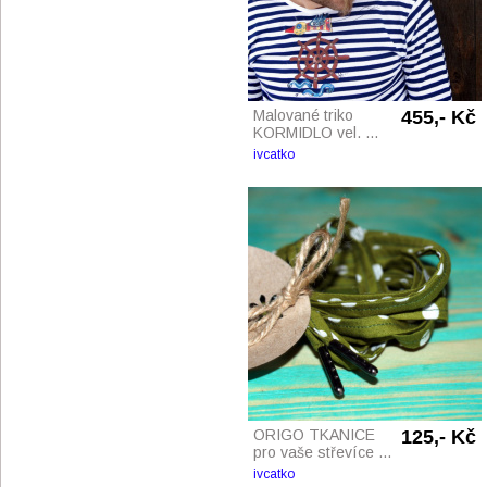
Malované triko
455,- Kč
KORMIDLO vel. ...
ivcatko
ORIGO TKANICE
125,- Kč
pro vaše střevíce ...
ivcatko