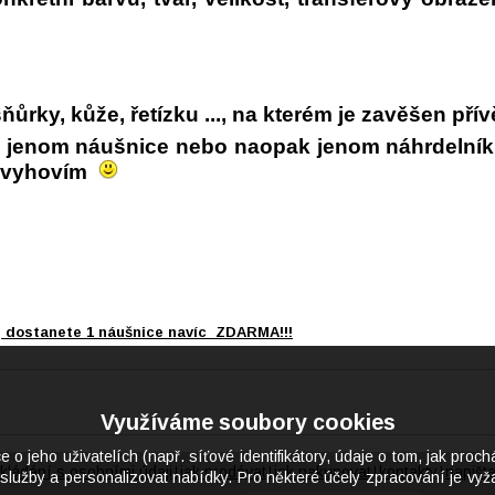
ůrky, kůže, řetízku ..., na kterém je zavěšen přív
i jenom náušnice nebo naopak jenom náhrdelník, 
a vyhovím
, dostanete 1 náušnice navíc ZDARMA!!!
Využíváme soubory cookies
eho uživatelích (např. síťové identifikátory, údaje o tom, jak proch
kládání s osobními údaji
jak prodávat
jak nakupovat
kontakty
napišt
|
|
|
|
služby a personalizovat nabídky. Pro některé účely zpracování je vyža