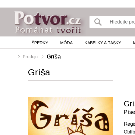
ŠPERKY
MÓDA
KABELKY A TAŠKY
Gríša
Prodejci
Gríša
Gr
Píse
Regi
Oblí