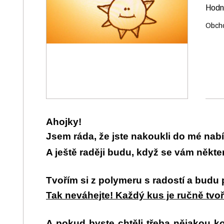
Hod
Obcho
Ahojky!
Jsem ráda, že jste nakoukli do mé nabí
A ještě raději budu, když se vám některý
Tvořím si z polymeru s radostí a budu
Tak neváhejte! Každý kus je ručně tvoř
A pokud byste chtěli třeba nějakou kon