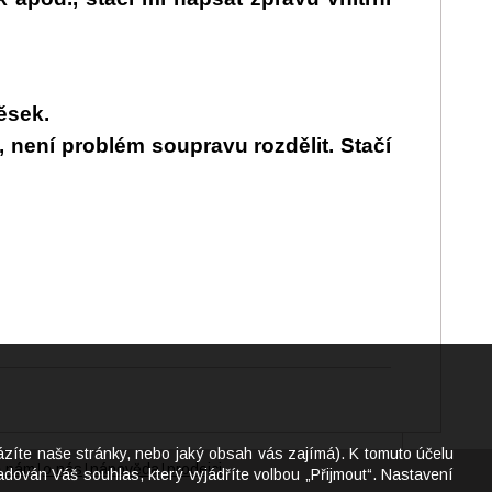
ěsek.
není problém soupravu rozdělit. Stačí
ázíte naše stránky, nebo jaký obsah vás zajímá). K tomuto účelu
e nám
o nás
nápověda
prodejci
|
|
|
dován Váš souhlas, který vyjádříte volbou „Přijmout“. Nastavení