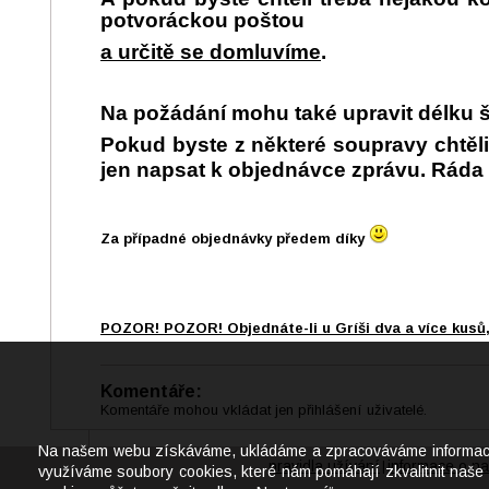
potvoráckou poštou
a určitě se domluvíme
.
Na požádání mohu také upravit délku šň
Pokud byste z některé soupravy chtěl
jen napsat k objednávce zprávu. Rád
Za případné objednávky předem díky
POZOR! POZOR! Objednáte-li u Gríši dva a více kusů
Komentáře:
Komentáře mohou vkládat jen přihlášení uživatelé.
Na našem webu získáváme, ukládáme a zpracováváme informace o j
pravidla užívání
informace o na
|
využíváme soubory cookies, které nám pomáhají zkvalitnit naše 