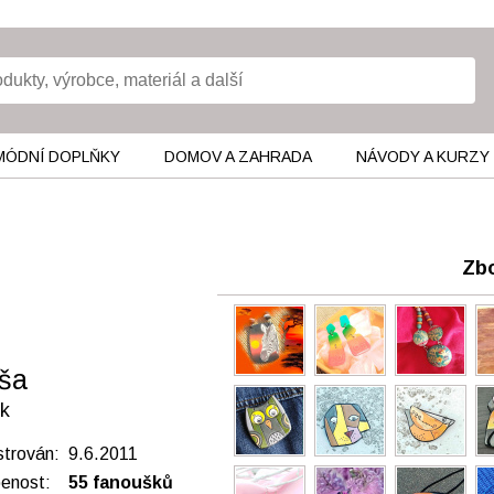
MÓDNÍ DOPLŇKY
DOMOV A ZAHRADA
NÁVODY A KURZY
Zbo
íša
k
strován: 9.6.2011
benost:
55 fanoušků