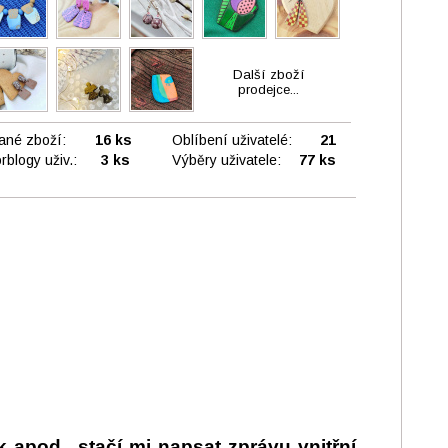
Další zboží
prodejce...
ané zboží:
16 ks
Oblíbení uživatelé:
21
rblogy uživ.:
3 ks
Výběry uživatele:
77 ks
k apod., stačí mi napsat zprávu vnitřní