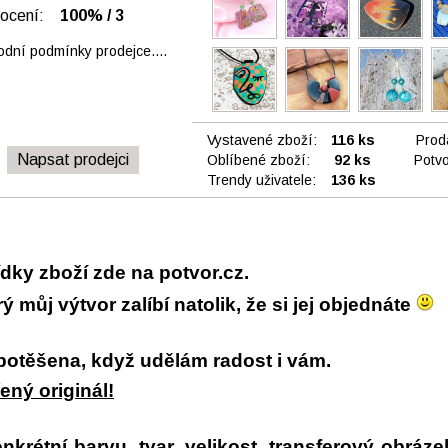
nocení:
100% / 3
dní podmínky prodejce....
Vystavené zboží:
116 ks
Prod
Napsat prodejci
Oblíbené zboží:
92 ks
Potvo
Trendy uživatele:
136 ks
dky zboží zde na potvor.cz.
 můj výtvor zalíbí natolik, že si jej objednáte
 potěšena, když udělám radost i vám.
ený originál!
krétní barvu, tvar, velikost, transferový obráze