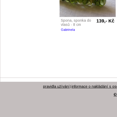
Spona, sponka do
139,- Kč
vlasů - 8 cm
Gabrinela
pravidla užívání
informace o nakládání s os
|
©