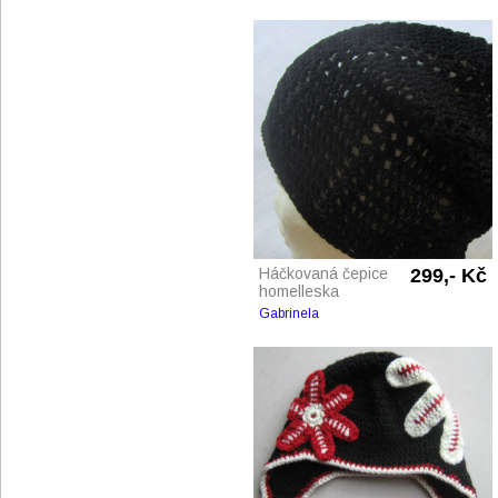
Háčkovaná čepice
299,- Kč
homelleska
Gabrinela