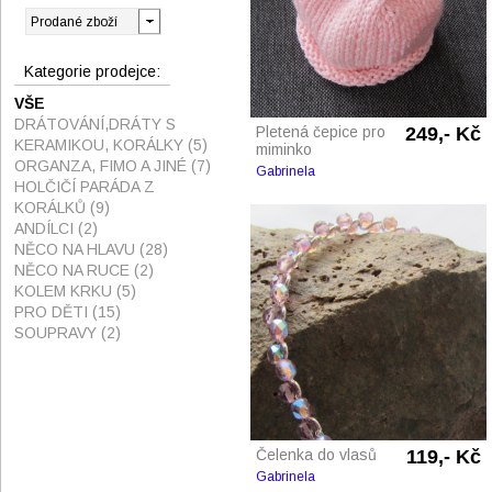
Kategorie prodejce:
VŠE
DRÁTOVÁNÍ,DRÁTY S
Pletená čepice pro
249,- Kč
KERAMIKOU, KORÁLKY
(5)
miminko
ORGANZA, FIMO A JINÉ
(7)
Gabrinela
HOLČIČÍ PARÁDA Z
KORÁLKŮ
(9)
ANDÍLCI
(2)
NĚCO NA HLAVU
(28)
NĚCO NA RUCE
(2)
KOLEM KRKU
(5)
PRO DĚTI
(15)
SOUPRAVY
(2)
Čelenka do vlasů
119,- Kč
Gabrinela