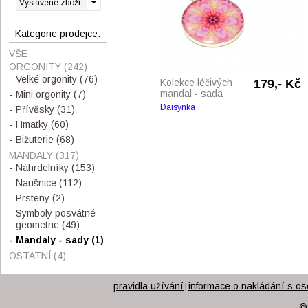
Kategorie prodejce:
VŠE
ORGONITY
(242)
Velké orgonity
(76)
Kolekce léčivých
179,- Kč
mandal - sada
Mini orgonity
(7)
Daisynka
Přívěsky
(31)
Hmatky
(60)
Bižuterie
(68)
MANDALY
(317)
Náhrdelníky
(153)
Naušnice
(112)
Prsteny
(2)
Symboly posvátné
geometrie
(49)
Mandaly - sady
(1)
OSTATNÍ
(4)
pravidla užívání
informace o nakládání s os
|
©